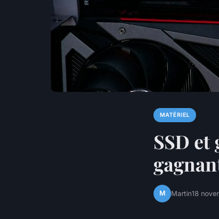
MATÉRIEL
SSD et 
gagnan
M
Martin
18 nove