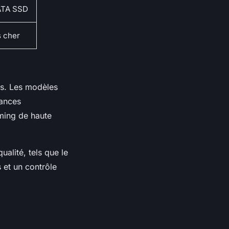
ATA SSD
 cher
rs. Les modèles
ances
ming de haute
lité, tels que le
s et un contrôle