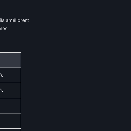
ls améliorent
mes.
/s
/s