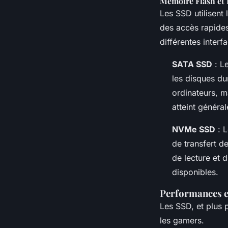
Mémoire Flash et 
Les SSD utilisent
des accès rapides
différentes interf
SATA SSD
: Le
les disques dur
ordinateurs, m
atteint généra
NVMe SSD
: L
de transfert d
de lecture et 
disponibles.
Performances e
Les SSD, et plus 
les gamers.