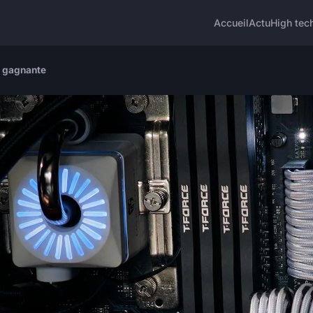
Accueil
Actu
High tec
n gagnante