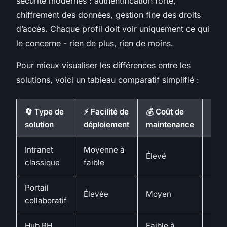
sécurité modernes : authentification forte,
chiffrement des données, gestion fine des droits
d’accès. Chaque profil doit voir uniquement ce qui
le concerne - rien de plus, rien de moins.
Pour mieux visualiser les différences entre les
solutions, voici un tableau comparatif simplifié :
🔄 Type de
⚡ Facilité de
💰 Coût de
🎨 N
solution
déploiement
maintenance
pers
Intranet
Moyenne à
Élevé
Limi
classique
faible
Portail
Élevée
Moyen
Moy
collaboratif
Hub RH
Faible à