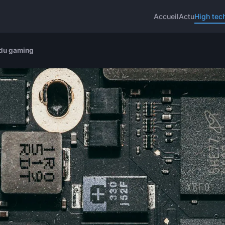
Accueil
Actu
High tec
 du gaming