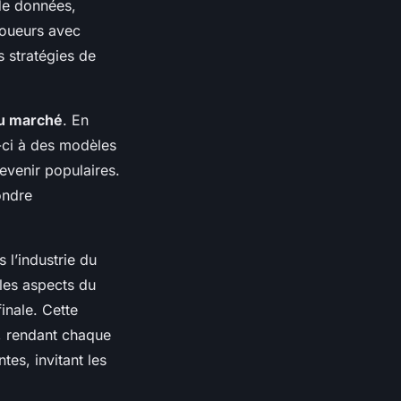
de données,
joueurs avec
s stratégies de
du marché
. En
-ci à des modèles
devenir populaires.
ondre
 l’industrie du
 les aspects du
inale. Cette
x, rendant chaque
es, invitant les