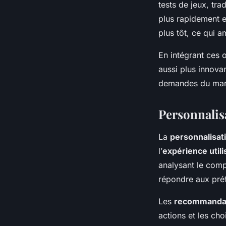
tests de jeux, tr
plus rapidement et
plus tôt, ce qui a
En intégrant ces 
aussi plus innovan
demandes du mar
Personnalis
La
personnalisat
l’
expérience utili
analysant le com
répondre aux préf
Les
recommandati
actions et les cho