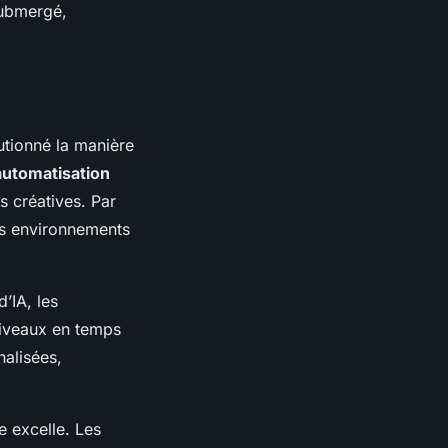
submergé,
olutionné la manière
automatisation
s créatives. Par
es environnements
d’IA, les
niveaux en temps
nalisées,
le excelle. Les