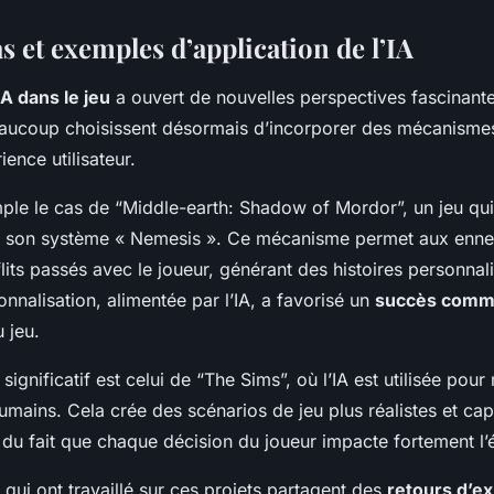
s et exemples d’application de l’IA
IA dans le jeu
a ouvert de nouvelles perspectives fascinante
aucoup choisissent désormais d’incorporer des mécanismes
ience utilisateur.
le le cas de “Middle-earth: Shadow of Mordor”, un jeu qui
e à son système « Nemesis ». Ce mécanisme permet aux enne
lits passés avec le joueur, générant des histoires personna
onnalisation, alimentée par l’IA, a favorisé un
succès comme
 jeu.
ignificatif est celui de “The Sims”, où l’IA est utilisée pour
ains. Cela crée des scénarios de jeu plus réalistes et cap
t du fait que chaque décision du joueur impacte fortement l’é
qui ont travaillé sur ces projets partagent des
retours d’e