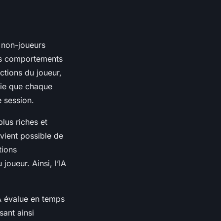
 non-joueurs
es comportements
ctions du joueur,
fie que chaque
e session.
lus riches et
evient possible de
tions
oueur. Ainsi, l’IA
’IA évalue en temps
sant ainsi