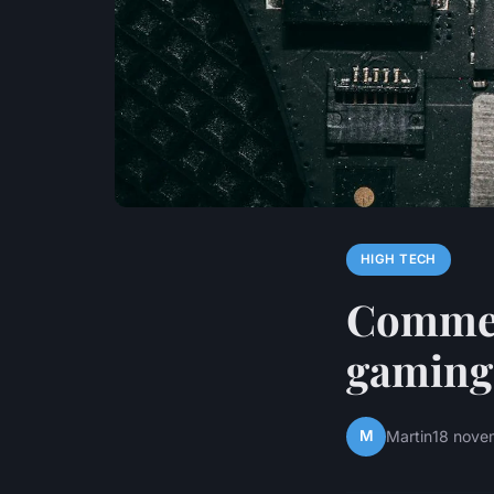
HIGH TECH
Comment
gaming
M
Martin
18 nove