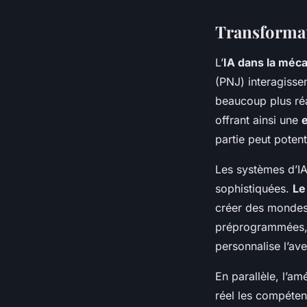
Transformat
L’
IA dans la méca
(PNJ) interagiss
beaucoup plus réa
offrant ainsi une
partie peut poten
Les systèmes d’IA
sophistiquées.
Le
créer des mondes 
préprogrammées, m
personnalise l’av
En parallèle, l’am
réel les compétenc